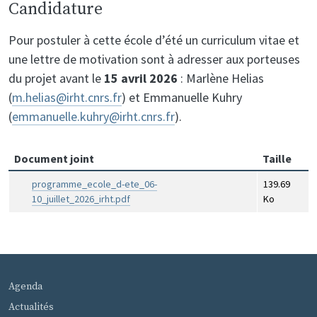
Candidature
Pour postuler à cette école d’été un curriculum vitae et
une lettre de motivation sont à adresser aux porteuses
du projet avant le
15 avril 2026
: Marlène Helias
(
m.helias@irht.cnrs.fr
) et Emmanuelle Kuhry
(
emmanuelle.kuhry@irht.cnrs.fr
).
Document joint
Taille
programme_ecole_d-ete_06-
139.69
10_juillet_2026_irht.pdf
Ko
MENU PIED DE PAGE
Agenda
Actualités