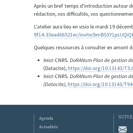
Après un bref temps d’introduction autour du
rédaction, vos difficultés, vos questionneme
L'atelier aura lieu en visio le mardi 19 décem
9f14-33ead66521ec/invite/bmBS3Y1psUQi
Quelques ressources à consulter en amont de 
Inist-CNRS.
DoRANum-Plan de gestion de d
(Datacite),
https://doi.org/10.13143/T3
Inist-CNRS.
DoRANum-Plan de gestion de 
(Datacite)
,
https://doi.org/10.13143/T9
MENU PIED DE PAGE
SUIVE
Agenda
Actualités