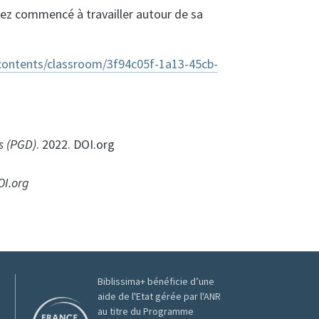
vez commencé à travailler autour de sa
contents/classroom/3f94c05f-1a13-45cb-
s (PGD)
. 2022. DOI.org
OI.org
Biblissima+ bénéficie d’une
aide de l'Etat gérée par l'ANR
au titre du Programme