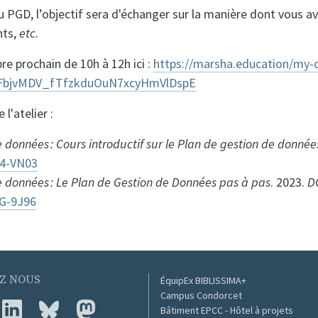
 PGD, l’objectif sera d'échanger sur la manière dont vous a
nts,
etc.
bre prochain de 10h à 12h ici :
https://marsha.education/my-
QFbjvMDV_fTfzkduOuN7xcyHmVlDspE
l'atelier :
onnées : Cours introductif sur le Plan de gestion de donnée
J4-VN03
données : Le Plan de Gestion de Données pas à pas
. 2023.
D
4G-9J96
Z NOUS
ÉquipEx BIBLISSIMA+
Campus Condorcet
Bâtiment EPCC - Hôtel à projets