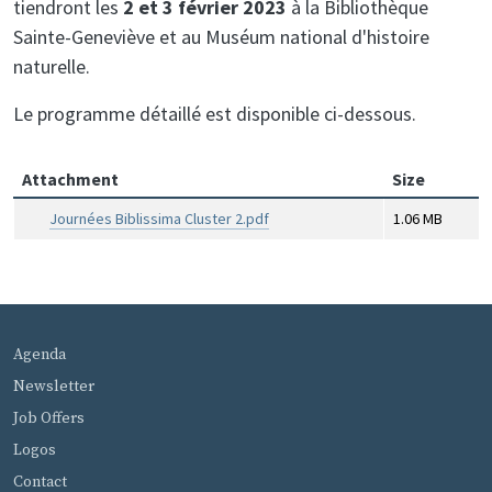
tiendront les
2 et 3 février 2023
à la Bibliothèque
Sainte-Geneviève et au Muséum national d'histoire
naturelle.
Le programme détaillé est disponible ci-dessous.
Attachment
Size
Journées Biblissima Cluster 2.pdf
1.06 MB
MENU PIED DE PAGE
Agenda
Newsletter
Job Offers
Logos
Contact