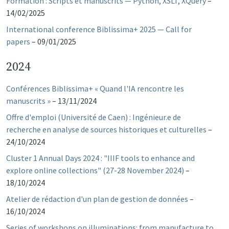
Formation : Scripts et manuscrits — Python, XSLT, XQuery
–
14/02/2025
International conference Biblissima+ 2025 — Call for
papers
–
09/01/2025
2024
Conférences Biblissima+ « Quand l'IA rencontre les
manuscrits »
–
13/11/2024
Offre d'emploi (Université de Caen) : Ingénieur.e de
recherche en analyse de sources historiques et culturelles
–
24/10/2024
Cluster 1 Annual Days 2024 : "IIIF tools to enhance and
explore online collections" (27-28 November 2024)
–
18/10/2024
Atelier de rédaction d'un plan de gestion de données
–
16/10/2024
Series of workshops on illuminations: from manufacture to