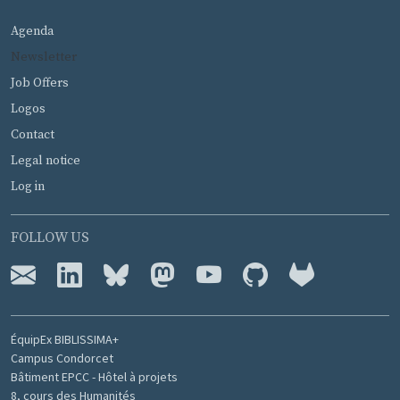
MENU PIED DE PAGE
Agenda
Newsletter
Job Offers
Logos
Contact
Legal notice
Log in
FOLLOW US
ÉquipEx BIBLISSIMA+
Campus Condorcet
Bâtiment EPCC - Hôtel à projets
8, cours des Humanités