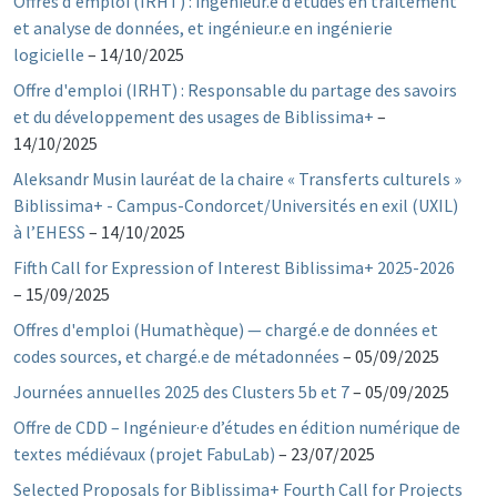
Offres d'emploi (IRHT) : ingénieur.e d’études en traitement
et analyse de données, et ingénieur.e en ingénierie
logicielle
–
14/10/2025
Offre d'emploi (IRHT) : Responsable du partage des savoirs
et du développement des usages de Biblissima+
–
14/10/2025
Aleksandr Musin lauréat de la chaire « Transferts culturels »
Biblissima+ - Campus-Condorcet/Universités en exil (UXIL)
à l’EHESS
–
14/10/2025
Fifth Call for Expression of Interest Biblissima+ 2025-2026
–
15/09/2025
Offres d'emploi (Humathèque) — chargé.e de données et
codes sources, et chargé.e de métadonnées
–
05/09/2025
Journées annuelles 2025 des Clusters 5b et 7
–
05/09/2025
Offre de CDD – Ingénieur·e d’études en édition numérique de
textes médiévaux (projet FabuLab)
–
23/07/2025
Selected Proposals for Biblissima+ Fourth Call for Projects