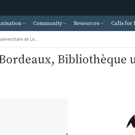
Skip to main content
cipal
nisation
Community
Resources
Calls for 
iversitaire de Le...
Bordeaux, Bibliothèque u