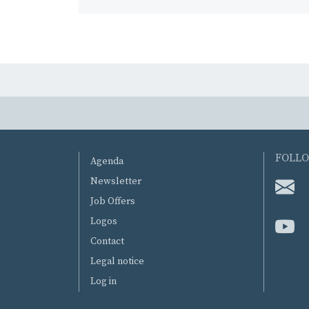
MENU PIED DE PAGE
FOLLO
Agenda
Newsletter
Job Offers
Logos
Contact
Legal notice
Log in