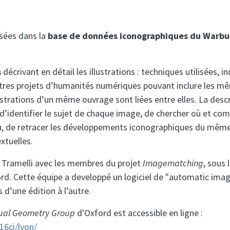
rsées dans la
base de données iconographiques du Warbur
s
décrivant en détail les illustrations : techniques utilisées, 
’autres projets d’humanités numériques pouvant inclure les
lustrations d’un même ouvrage sont liées entre elles. La des
e d’identifier le sujet de chaque image, de chercher où et co
u, de retracer les développements iconographiques du même su
xtuelles.
Tramelli avec les membres du projet
Imagematching
, sous
ord. Cette équipe a developpé un logiciel de "automatic imag
d’une édition à l’autre.
sual Geometry Group
d'Oxford est accessible en ligne :
16ci/lyon/