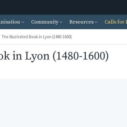
Skip to main content
cipal
nisation
Community
Resources
Calls for 
The Illustrated Book in Lyon (1480-1600)
ok in Lyon (1480-1600)