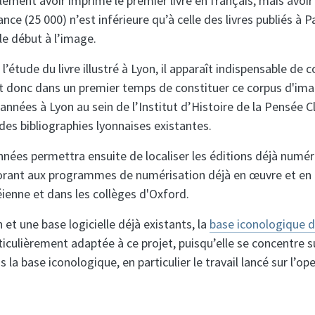
ent avoir imprimé le premier livre en français, mais avoir in
ance (25 000) n’est inférieure qu’à celle des livres publiés à P
le début à l’image.
étude du livre illustré à Lyon, il apparaît indispensable de 
st donc dans un premier temps de constituer ce corpus d'imag
nnées à Lyon au sein de l’Institut d’Histoire de la Pensée Cla
des bibliographies lyonnaises existantes.
nnées permettra ensuite de localiser les éditions déjà numér
aborant aux programmes de numérisation déjà en œuvre et en
ienne et dans les collèges d'Oxford.
n et une base logicielle déjà existants, la
base iconologique d
ticulièrement adaptée à ce projet, puisqu’elle se concentre
la base iconologique, en particulier le travail lancé sur l’op