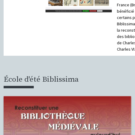
France (BnF
bénéficié
certains p
Biblissima
la reconst
des bibli
de Charles
Charles VI
École d'été Biblissima