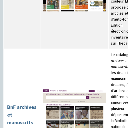
couleur. E
propose 
articles e
d’auto-fo
Edition
électroni
inventair
sur Theca
Le catalo
archives e
manuscrit
les descr
manuscrit
dessins, 
d’archives
différent
conservé
BnF archives
plusieurs
et
départem
la Bibliot
manuscrits
nationale