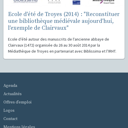
Ecole d'été de Troyes (2014) : "Reconstituer
une bibliothèque médiévale aujourd'hui,
l'exemple de Clairvaux"
Ecole d’été autour des manuscrits de l'ancienne abbaye de
Clairvaux (1472) organisée du 26 au 30 août 2014 par la
Médiathèque de Troyes en partenariat avec Biblissima et l’IRHT.
MENU PIED DE PAGE
Agenda
Actualités
Offres d'emploi
Logos
Contact
Mentions légales