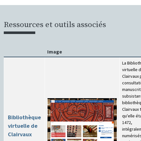
Ressources et outils associés
Image
La Biblio
virtuelle 
Clairvaux 
consultat
manuscrit
subsistant
bibliothè
Clairvaux 
qu'elle ét
Bibliothèque
1472,
virtuelle de
intégrale
Clairvaux
numérisé