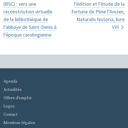
(BSC) : vers une
l’édition et l’étude de la
reconstitution virtuelle
fortune de Pline l’Ancien,
de la bibliothèque de
Naturalis historia, livre
l’abbaye de Saint-Denis à
VIII
l’époque carolingienne
MENU PIED DE PAGE
Agenda
Actualités
Offres d'emploi
Logos
Contact
Mentions légales