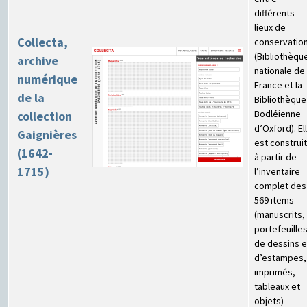
différents
lieux de
Collecta,
conservatio
(Bibliothèqu
archive
nationale de
numérique
France et la
de la
Bibliothèque
Bodléienne
collection
d’Oxford). El
Gaignières
est construi
(1642-
à partir de
1715)
l’inventaire
complet des
569 items
(manuscrits,
portefeuille
de dessins e
d’estampes,
imprimés,
tableaux et
objets)