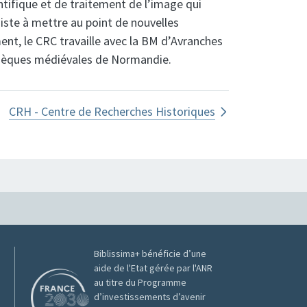
ntifique et de traitement de l’image qui
iste à mettre au point de nouvelles
ent, le CRC travaille avec la BM d’Avranches
hèques médiévales de Normandie.
erche sur la Conservation
CRH - Centre de Recherches Historiques
Biblissima+ bénéficie d’une
aide de l'Etat gérée par l'ANR
au titre du Programme
d’investissements d’avenir