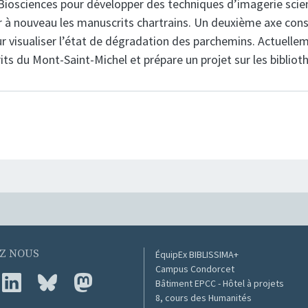
 Biosciences pour développer des techniques d’imagerie scie
er à nouveau les manuscrits chartrains. Un deuxième axe cons
 visualiser l’état de dégradation des parchemins. Actuellem
ts du Mont-Saint-Michel et prépare un projet sur les bibliot
livre pour CRC – Centre de Rech
Z NOUS
ÉquipEx BIBLISSIMA+
Campus Condorcet
Bâtiment EPCC - Hôtel à projets
8, cours des Humanités