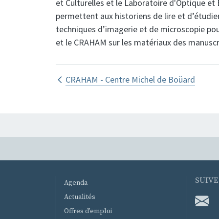
et Culturelles et le Laboratoire d'Optique et
permettent aux historiens de lire et d’étudi
techniques d’imagerie et de microscopie pour
et le CRAHAM sur les matériaux des manuscri
Liens transversaux de 
CRAHAM - Centre Michel de Boüard
MENU PIED DE PAGE
SUIVE
Agenda
Actualités
Offres d'emploi