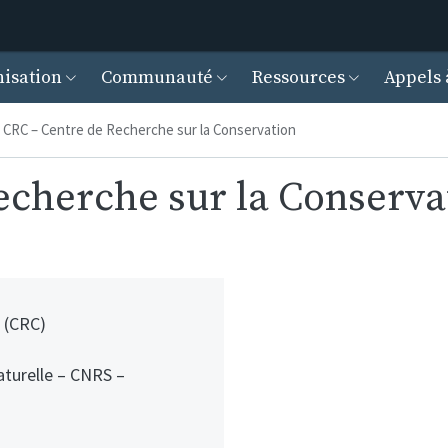
Aller au contenu principal
cipal
isation
Communauté
Ressources
Appels 
CRC – Centre de Recherche sur la Conservation
echerche sur la Conserva
 (CRC)
aturelle – CNRS –