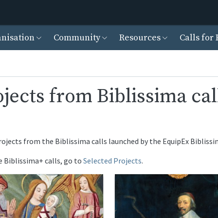
Skip to main content
cipal
nisation
Community
Resources
Calls for 
ojects from Biblissima cal
d projects from the Biblissima calls launched by the EquipEx Biblis
he Biblissima+ calls, go to
Selected Projects
.