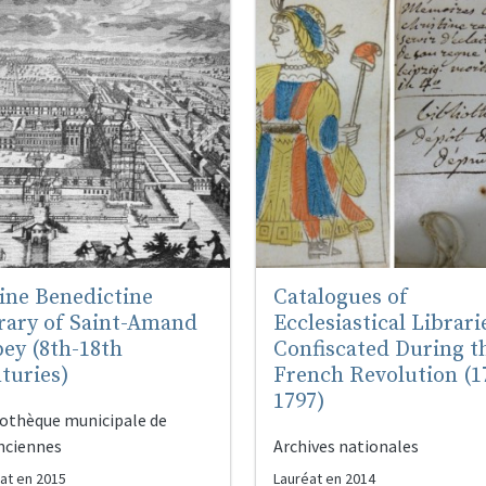
ine Benedictine
Catalogues of
rary of Saint-Amand
Ecclesiastical Librari
ey (8th-18th
Confiscated During t
turies)
French Revolution (1
1797)
iothèque municipale de
nciennes
Archives nationales
at en
2015
Lauréat en
2014