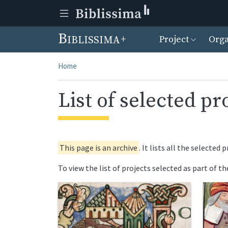
Menu prin
Biblissima
Project
Orga
Home
List of selected pr
This page is an archive
. It lists all the selecte
To view the list of projects selected as part of t