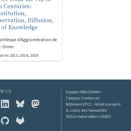
h Centuries:
stitution,
servation, Diffusion,
 of Knowledge
iothèque d'Agglomération de
t-Omer
at en
2013, 2014, 2016
W US
ÉquipEx BIBLISSIMA+
Campus Condorcet
Bâtiment EPCC - Hôtel à projets
8, cours des Humanités
93322 Aubervilliers CEDEX