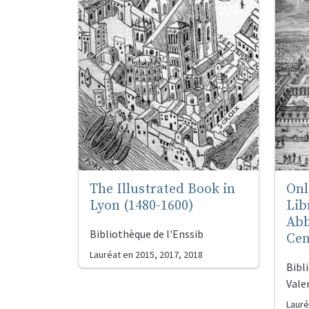
The Illustrated Book in
Onl
Lyon (1480-1600)
Lib
Abb
Bibliothèque de l'Enssib
Cen
Lauréat en
2015, 2017, 2018
Bibl
Vale
Lauré