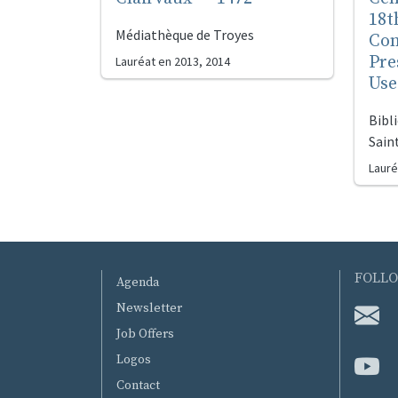
18t
Médiathèque de Troyes
Con
Pre
Lauréat en
2013, 2014
Use
Bibl
Sain
Lauré
MENU PIED DE PAGE
FOLLO
Agenda
Newsletter
Job Offers
Logos
Contact