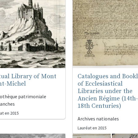
tual Library of Mont
Catalogues and Bookl
nt-Michel
of Ecclesiastical
Libraries under the
iothèque patrimoniale
Ancien Régime (14th-
ranches
18th Centuries)
at en
2015
Archives nationales
Lauréat en
2015