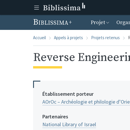
Menu prin
Biblissima
Projet
Organ
Accueil
Appels à projets
Projets retenus
R
Reverse Engineeri
Établissement porteur
AOrOc – Archéologie et philologie d’Ori
Partenaires
National Library of Israel