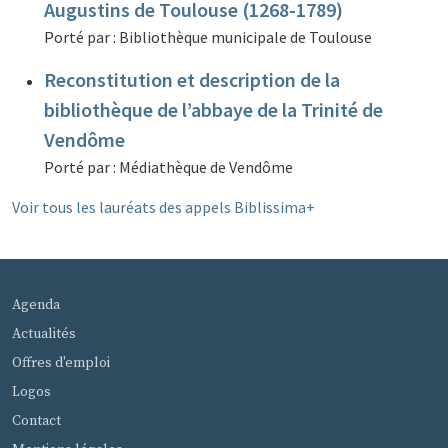
Augustins de Toulouse (1268-1789)
Porté par : Bibliothèque municipale de Toulouse
Reconstitution et description de la
bibliothèque de l’abbaye de la Trinité de
Vendôme
Porté par : Médiathèque de Vendôme
Voir tous les lauréats des appels Biblissima+
MENU PIED DE PAGE
Agenda
Actualités
Offres d'emploi
Logos
Contact