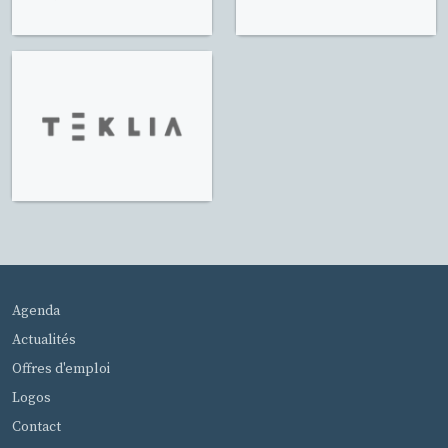
MENU PIED DE PAGE
Agenda
Actualités
Offres d'emploi
Logos
Contact